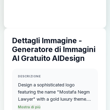
Dettagli Immagine -
Generatore di Immagini
AI Gratuito AIDesign
DESCRIZIONE
Design a sophisticated logo
featuring the name "Mostafa Negm
Lawyer" with a gold luxury theme.
The logo should incorporate a
Mostra di più