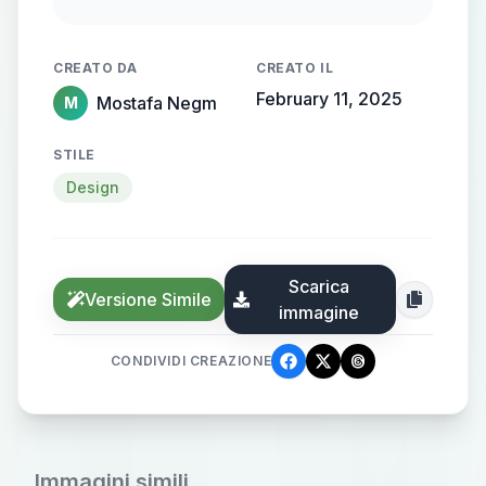
flowing, streamlined metallic
gradient, with the name elegantly
CREATO DA
CREATO IL
protruding from the background,
February 11, 2025
Mostafa Negm
M
creating a sense of motion and
high-end elegance.
STILE
Design
Scarica
Versione Simile
immagine
CONDIVIDI CREAZIONE
Immagini simili