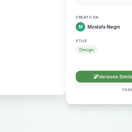
sense of motion and
CREATO DA
Mostafa Negm
M
STILE
Design
Versione Simil
COND