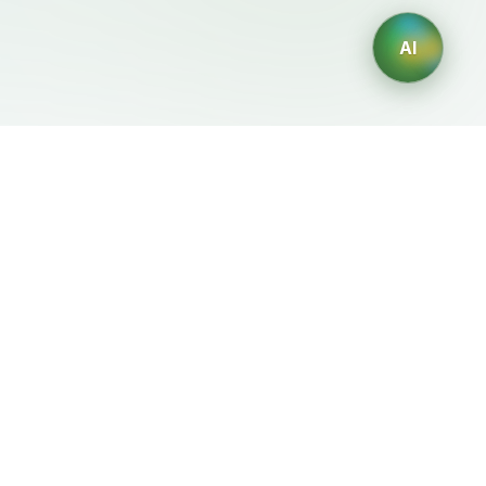
AI
Legale
Generatori IA
Termini di servizio
Generatore di loghi IA
Privacy
Generatore di avatar IA
Politica di rimborso
Generatore di Foto
Professionali con IA
Generatore di Interior
Design con IA
Generatore di Personaggi
con IA
Generatore di Grafiche per
Magliette con IA
Generatore di sfondi IA
Generatore di tatuaggi IA