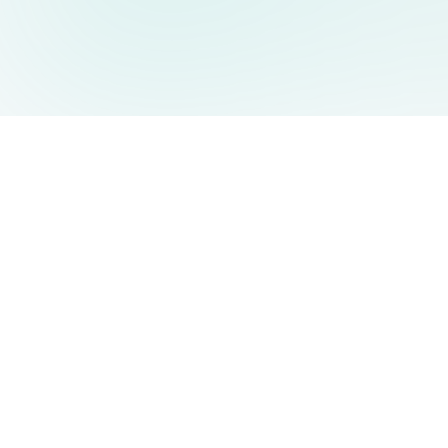
AIDesign
©
2026
AIDesign
.
Tutti i diritti riservati
Generatore di immagini AI gratuito e facile da usare per tutti