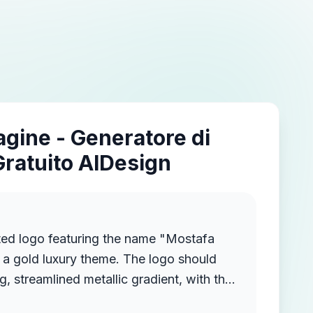
agine - Generatore di
Gratuito AIDesign
ted logo featuring the name "Mostafa
a gold luxury theme. The logo should
g, streamlined metallic gradient, with the
ruding from the background, creating a