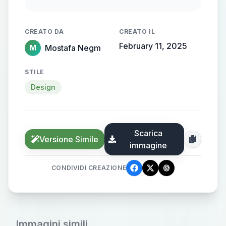
flowing, streamlined metallic
gradient, with the name elegantly
CREATO DA
CREATO IL
protruding from the background,
February 11, 2025
Mostafa Negm
M
creating a sense of motion and
high-end elegance.
STILE
Design
Scarica
Versione Simile
immagine
CONDIVIDI CREAZIONE
Immagini simili