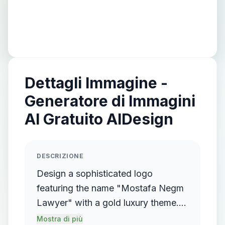
Dettagli Immagine -
Generatore di Immagini
AI Gratuito AIDesign
DESCRIZIONE
Design a sophisticated logo
featuring the name "Mostafa Negm
Lawyer" with a gold luxury theme.
The logo should incorporate a
Mostra di più