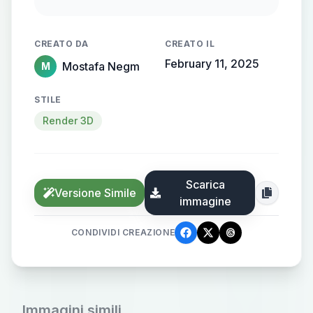
flowing, streamlined metallic
gradient, with the name elegantly
CREATO DA
CREATO IL
protruding from the background,
February 11, 2025
Mostafa Negm
M
creating a sense of motion and
high-end elegance.
STILE
Render 3D
Scarica
Versione Simile
immagine
CONDIVIDI CREAZIONE
Immagini simili