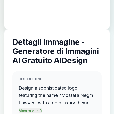
Dettagli Immagine -
Generatore di Immagini
AI Gratuito AIDesign
DESCRIZIONE
Design a sophisticated logo
featuring the name "Mostafa Negm
Lawyer" with a gold luxury theme.
The logo should incorporate a
Mostra di più