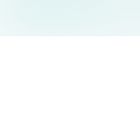
AIDesign
©
2026
AIDesign
.
Tutti i diritti riservati
Generatore di immagini AI gratuito e facile da usare per tutti