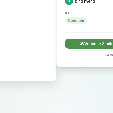
bing meng
B
STILE
Generale
Versione Simil
COND