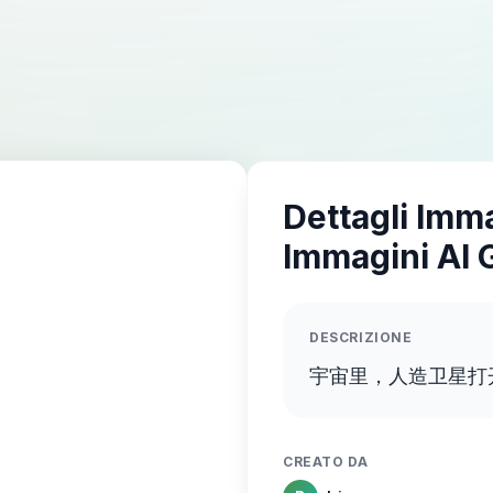
Dettagli Imm
Immagini AI 
DESCRIZIONE
宇宙里，人造卫星打
CREATO DA