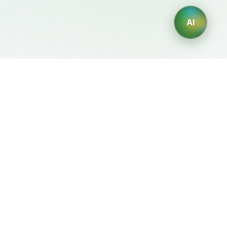
AI
Legale
Generatori IA
Termini di servizio
Generatore di loghi IA
Privacy
Generatore di avatar IA
Politica di rimborso
Generatore di Foto
Professionali con IA
Generatore di Interior
Design con IA
Generatore di Personaggi
con IA
Generatore di Grafiche per
Magliette con IA
Generatore di sfondi IA
Generatore di tatuaggi IA