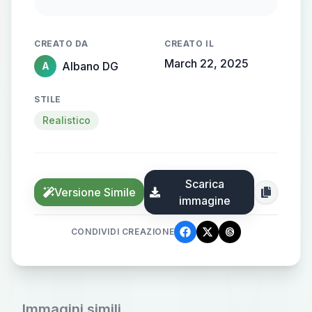
clientes. El salon de eventos debe
estar ambientado en tematicas de
CREATO DA
CREATO IL
geming como tetris y mario bros
March 22, 2025
Albano DG
A
STILE
Realistico
Scarica
Versione Simile
immagine
CONDIVIDI CREAZIONE
Immagini simili