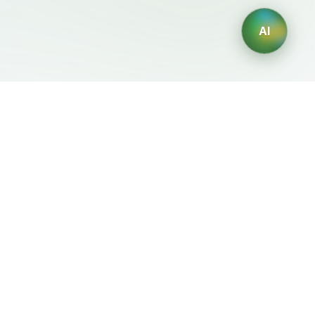
AI
Legale
Generatori IA
Termini di servizio
Generatore di loghi IA
Privacy
Generatore di avatar IA
Politica di rimborso
Generatore di Foto
Professionali con IA
Generatore di Interior
Design con IA
Generatore di Personaggi
con IA
Generatore di Grafiche per
Magliette con IA
Generatore di sfondi IA
Generatore di tatuaggi IA