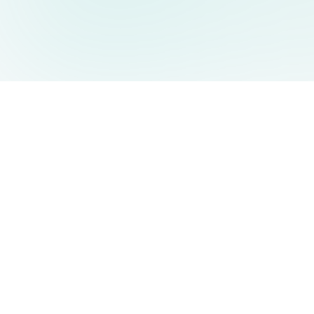
AIDesign
©
2026
AIDesign
.
Tutti i diritti riservati
Generatore di immagini AI gratuito e facile da usare per tutti