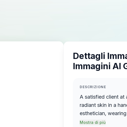
Dettagli Imm
Immagini AI 
DESCRIZIONE
A satisfied client at
radiant skin in a ha
esthetician, wearing
face mask, stands be
Mostra di più