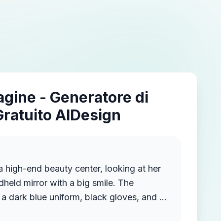
agine - Generatore di
Gratuito AIDesign
 a high-end beauty center, looking at her
ndheld mirror with a big smile. The
 a dark blue uniform, black gloves, and a
side her, attentively explaining the