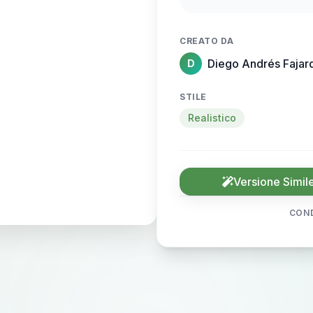
results. The setting
emphasizing professi
CREATO DA
the client’s natural 
Diego Andrés Fajar
D
professional photog
STILE
Realistico
Versione Simil
COND