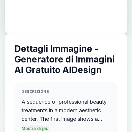
Dettagli Immagine -
Generatore di Immagini
AI Gratuito AIDesign
DESCRIZIONE
A sequence of professional beauty
treatments in a modern aesthetic
center. The first image shows a
woman receiving a facial hydration
Mostra di più