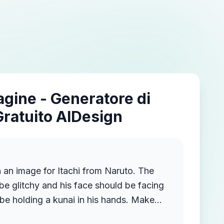
agine - Generatore di
Gratuito AIDesign
 an image for Itachi from Naruto. The
e glitchy and his face should be facing
 be holding a kunai in his hands. Make
ool color contrasts with black. he should