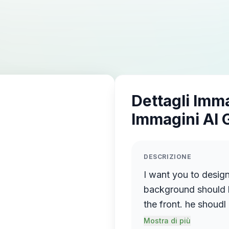
Dettagli Imm
Immagini AI 
DESCRIZIONE
I want you to design
background should b
the front. he shoudl
sure you add some c
Mostra di più