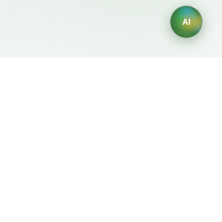
AI
Legale
Generatori IA
Termini di servizio
Generatore di loghi IA
Privacy
Generatore di avatar IA
Politica di rimborso
Generatore di Foto
Professionali con IA
Generatore di Interior
Design con IA
Generatore di Personaggi
con IA
Generatore di Grafiche per
Magliette con IA
Generatore di sfondi IA
Generatore di tatuaggi IA