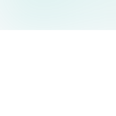
AIDesign
©
2026
AIDesign
.
Tutti i diritti riservati
Generatore di immagini AI gratuito e facile da usare per tutti