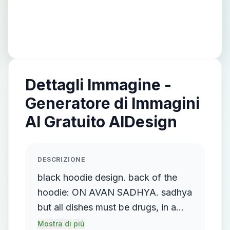
Dettagli Immagine -
Generatore di Immagini
AI Gratuito AIDesign
DESCRIZIONE
black hoodie design. back of the
hoodie: ON AVAN SADHYA. sadhya
but all dishes must be drugs, in a
minimalistic way. ni the front of the
Mostra di più