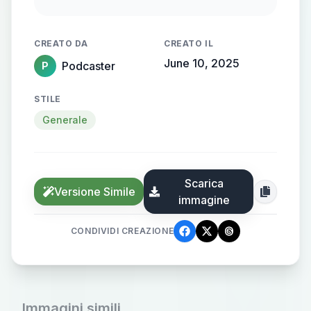
hoodie: Drugs are innjurious
CREATO DA
CREATO IL
June 10, 2025
Podcaster
P
STILE
Generale
Scarica
Versione Simile
immagine
CONDIVIDI CREAZIONE
Immagini simili