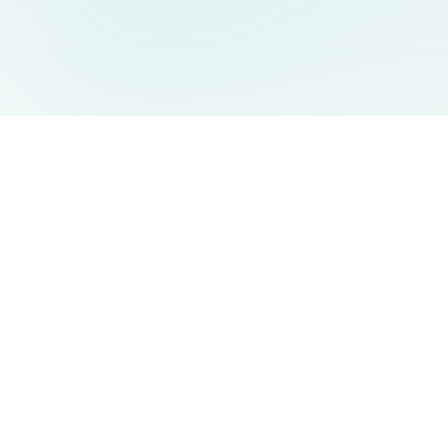
AIDesign
©
2026
AIDesign
.
Tutti i diritti riservati
Generatore di immagini AI gratuito e facile da usare per tutti