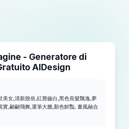
agine - Generatore di
Gratuito AIDesign
曠世美女,清新脫俗,紅唇齒白,黑色長髮飄逸,夢
現實,翩翩飛舞,運筆大膽,顏色鮮豔, 畫風融合