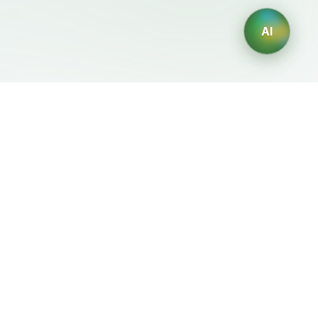
AI
Legale
Generatori IA
Termini di servizio
Generatore di loghi IA
Privacy
Generatore di avatar IA
Politica di rimborso
Generatore di Foto
Professionali con IA
Generatore di Interior
Design con IA
Generatore di Personaggi
con IA
Generatore di Grafiche per
Magliette con IA
Generatore di sfondi IA
Generatore di tatuaggi IA