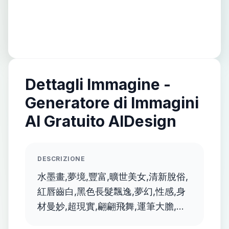
Dettagli Immagine -
Generatore di Immagini
AI Gratuito AIDesign
DESCRIZIONE
水墨畫,夢境,豐富,曠世美女,清新脫俗,
紅唇齒白,黑色長髮飄逸,夢幻,性感,身
材曼妙,超現實,翩翩飛舞,運筆大膽,顏
色鮮豔, 畫風融合抽象,透明夢幻的風