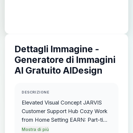
Dettagli Immagine -
Generatore di Immagini
AI Gratuito AIDesign
DESCRIZIONE
Elevated Visual Concept JARVIS
Customer Support Hub Cozy Work
from Home Setting EARN: Part-time
Earnings: $25k-$30k/month Full-
Mostra di più