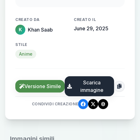
time Earnings: Unrestricted
Potential! PERKS: Inclusive Training
CREATO DA
CREATO IL
Program: Absolutely FREE!
June 29, 2025
Khan Saab
K
CONTACT: Phone: 7217752727 Hire
Hasmat Khan - Join Our Team Now!
STILE
Anime
Scarica
Versione Simile
immagine
CONDIVIDI CREAZIONE
Immagini simili