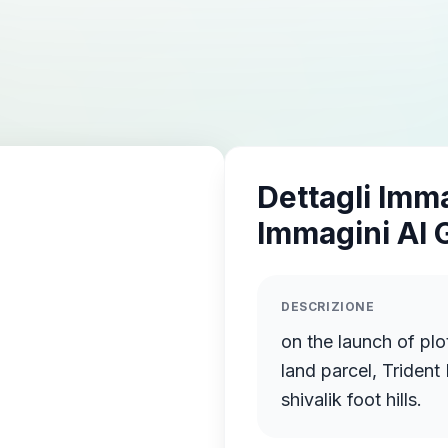
Dettagli Imm
Immagini AI 
DESCRIZIONE
on the launch of plots in an integrated town
land parcel, Trident
shivalik foot hills.