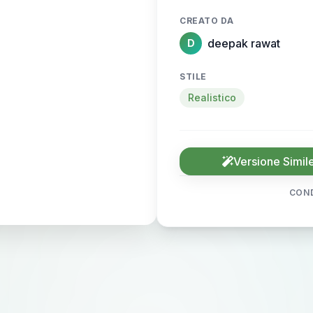
CREATO DA
deepak rawat
D
STILE
Realistico
Versione Simil
COND