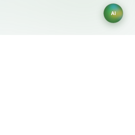
AI
Legale
Generatori IA
Termini di servizio
Generatore di loghi IA
Privacy
Generatore di avatar IA
Politica di rimborso
Generatore di Foto
Professionali con IA
Generatore di Interior
Design con IA
Generatore di Personaggi
con IA
Generatore di Grafiche per
Magliette con IA
Generatore di sfondi IA
Generatore di tatuaggi IA