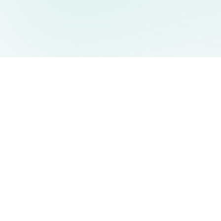
AIDesign
©
2026
AIDesign
.
Tutti i diritti riservati
Generatore di immagini AI gratuito e facile da usare per tutti