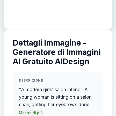
Dettagli Immagine -
Generatore di Immagini
AI Gratuito AIDesign
DESCRIZIONE
"A modern girls’ salon interior. A
young woman is sitting on a salon
chair, getting her eyebrows done by
another female beautician standing
Mostra di più