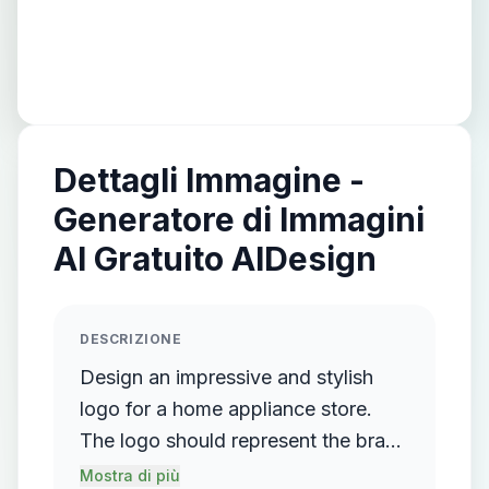
Dettagli Immagine -
Generatore di Immagini
AI Gratuito AIDesign
DESCRIZIONE
Design an impressive and stylish
logo for a home appliance store.
The logo should represent the brand
name "Minh Long" in a creative,
Mostra di più