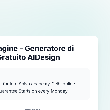
agine - Generatore di
Gratuito AIDesign
lord Shiva academy Delhi police
special batch with guarantee Starts on every Monday