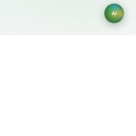
AI
Legale
Generatori IA
Termini di servizio
Generatore di loghi IA
Privacy
Generatore di avatar IA
Politica di rimborso
Generatore di Foto
Professionali con IA
Generatore di Interior
Design con IA
Generatore di Personaggi
con IA
Generatore di Grafiche per
Magliette con IA
Generatore di sfondi IA
Generatore di tatuaggi IA