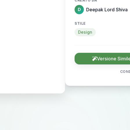
CREATO DA
Deepak Lord Shiva
D
STILE
Design
Versione Simil
COND