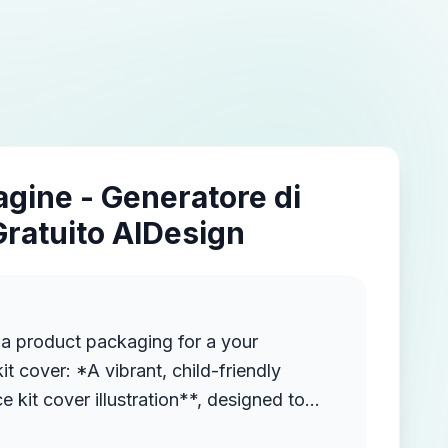
agine - Generatore di
Gratuito AIDesign
 a product packaging for a your
t cover: *A vibrant, child-friendly
kit cover illustration**, designed to
*product packaging**. In the center, a