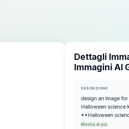
Dettagli Imm
Immagini AI 
DESCRIZIONE
design an image for
Halloween science ki
**Halloween science 
look like polished *
Mostra di più