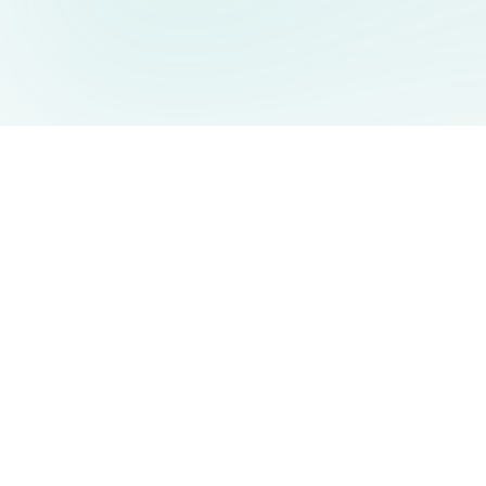
AIDesign
©
2026
AIDesign
.
Tutti i diritti riservati
Generatore di immagini AI gratuito e facile da usare per tutti