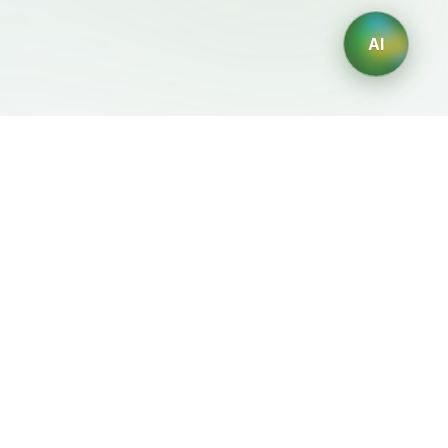
AI
Legale
Generatori IA
Termini di servizio
Generatore di loghi IA
Privacy
Generatore di avatar IA
Politica di rimborso
Generatore di Foto
Professionali con IA
Generatore di Interior
Design con IA
Generatore di Personaggi
con IA
Generatore di Grafiche per
Magliette con IA
Generatore di sfondi IA
Generatore di tatuaggi IA