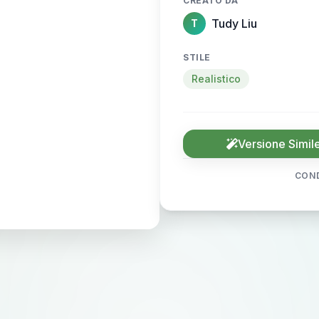
CREATO DA
Tudy Liu
T
STILE
Realistico
Versione Simil
COND