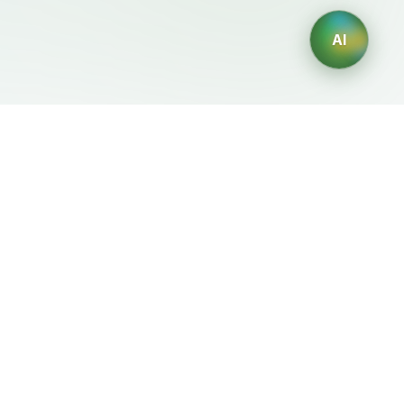
AI
Legale
Generatori IA
Termini di servizio
Generatore di loghi IA
Privacy
Generatore di avatar IA
Politica di rimborso
Generatore di Foto
Professionali con IA
Generatore di Interior
Design con IA
Generatore di Personaggi
con IA
Generatore di Grafiche per
Magliette con IA
Generatore di sfondi IA
Generatore di tatuaggi IA