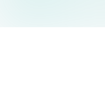
AIDesign
©
2026
AIDesign
.
Tutti i diritti riservati
Generatore di immagini AI gratuito e facile da usare per tutti