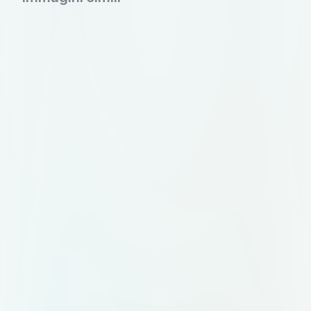
نمایش «آنتیگونه» (تالار حافظ) نویسنده و
کارگردان نمایش «هویت» (کرمان و
فستیوال هایفست ارمنستان) نویسنده و
کارگردان «نفر سوم» (فستیوال هایفست
ارمنستان) نویسنده و کارگردان نمایش
«درون سوزی» (کیش) نویسنده و
کارگردان فیلم کوتاه «تو» فارغ‌التحصیل
کارگردانی دانشگاه هنر معماری تهران
شرکت در ورکشاپ بین‌المللی زیر نظر
الیور پولاک (برلین) --- 📅 شروع دوره:
۱۰ آبان 📞 ثبت‌نام و اطلاعات بیشتر:
09013374590 | 09334821221 📲
اینستاگرام: theatr.antigone@ از این
متن استفاده کن برای طراحی یه پوستر
خلاقانه با ترکیب رنگی مشکی سبز قرمز
طلایی پوستر برای برگزاری کارگاه