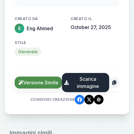
laundry shop, with soft, warm
lighting enhancing the modern and
CREATO DA
CREATO IL
professional atmosphere.
October 27, 2025
Eng Ahmed
E
STILE
Generale
Scarica
Versione Simile
immagine
CONDIVIDI CREAZIONE
Immagini simili