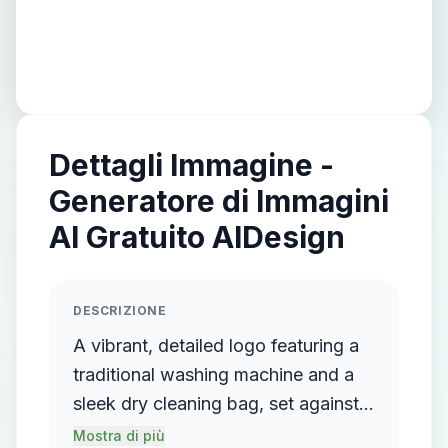
Dettagli Immagine -
Generatore di Immagini
AI Gratuito AIDesign
DESCRIZIONE
A vibrant, detailed logo featuring a
traditional washing machine and a
sleek dry cleaning bag, set against a
backdrop of a bustling urban
Mostra di più