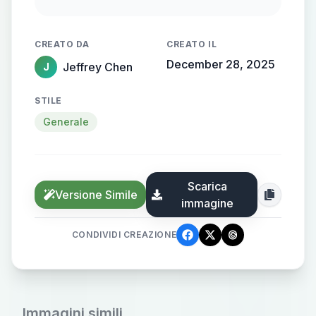
细小的凸起颗粒，质感真实。右手握
着一根金属三叉戟，戟尖与杆上挂着
CREATO DA
CREATO IL
雨滴。脖子上系着一条棕色的围巾，
December 28, 2025
Jeffrey Chen
J
围巾在胸前打了一个结。背景是雨夜
户外，地面湿润反光，暗示刚下过雨
STILE
或正在下雨。柔和的侧光/背光，营造
Generale
出电影般的氛围与深度。偏冷的蓝绿
色调，配合雨夜的环境光。地面有积
水与反光，背景模糊处理以突出主
Scarica
体。艺术风格为3D动画/皮克斯风格，
Versione Simile
immagine
卡通渲染，高细节，纹理清晰。细腻
的光影处理，包括湿润皮肤的高光与
CONDIVIDI CREAZIONE
地面的反光。略带忧郁与孤独感，故
事性强.
Immagini simili