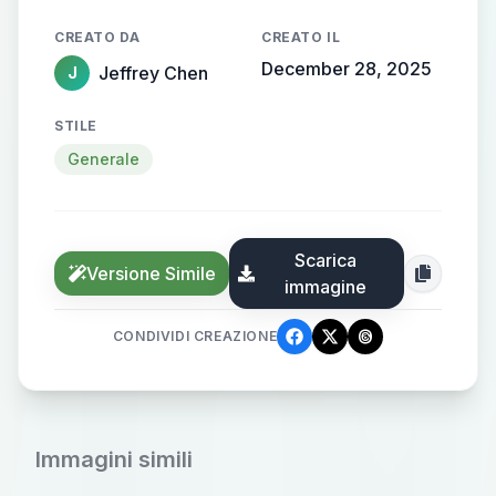
染成橘色，写意风格】
CREATO DA
CREATO IL
December 28, 2025
Jeffrey Chen
J
STILE
Generale
Scarica
Versione Simile
immagine
CONDIVIDI CREAZIONE
Immagini simili