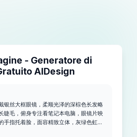
agine - Generatore di
Gratuito AIDesign
戴银丝大框眼镜，柔顺光泽的深棕色长发略
长睫毛，俯身专注看笔记本电脑，眼镜片映
的手指托着脸，面容精致立体，灰绿色虹
表情糅合冷酷与忧郁清冷，细微神态楚楚动