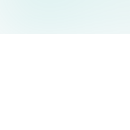
AIDesign
©
2026
AIDesign
.
Tutti i diritti riservati
Generatore di immagini AI gratuito e facile da usare per tutti