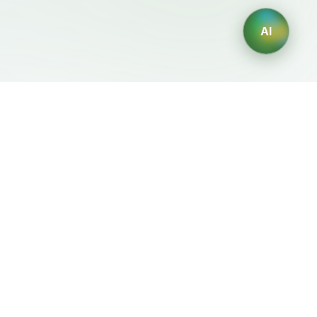
AI
Legale
Generatori IA
Termini di servizio
Generatore di loghi IA
Privacy
Generatore di avatar IA
Politica di rimborso
Generatore di Foto
Professionali con IA
Generatore di Interior
Design con IA
Generatore di Personaggi
con IA
Generatore di Grafiche per
Magliette con IA
Generatore di sfondi IA
Generatore di tatuaggi IA