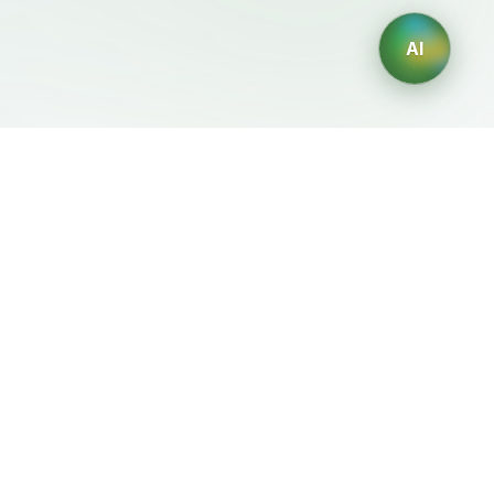
AI
Legale
Generatori IA
Termini di servizio
Generatore di loghi IA
Privacy
Generatore di avatar IA
Politica di rimborso
Generatore di Foto
Professionali con IA
Generatore di Interior
Design con IA
Generatore di Personaggi
con IA
Generatore di Grafiche per
Magliette con IA
Generatore di sfondi IA
Generatore di tatuaggi IA