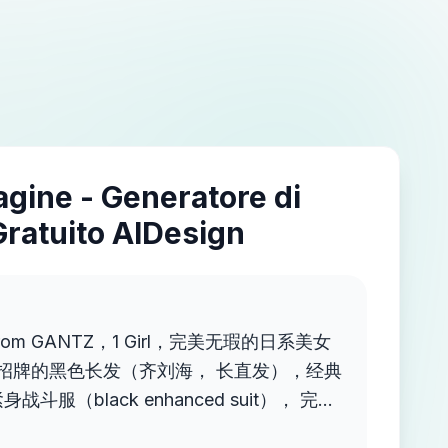
agine - Generatore di
Gratuito AIDesign
rom GANTZ，1 Girl，完美无瑕的日系美女
招牌的黑色长发（齐刘海， 长直发），经典
斗服（black enhanced suit）， 完美
线， 表面有细微的科技纹理和反光，游戏