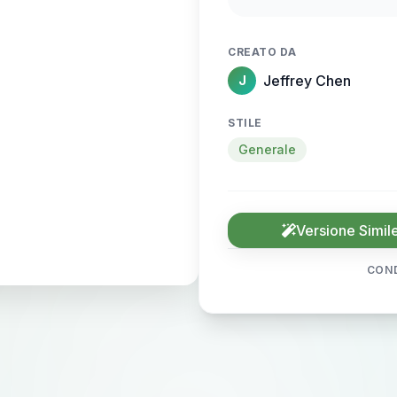
CG插画，3D渲染
的气势和身材比例，边
CREATO DA
（Specular hi
Jeffrey Chen
J
染，锐利焦点，景深
色
STILE
Generale
Versione Simil
COND