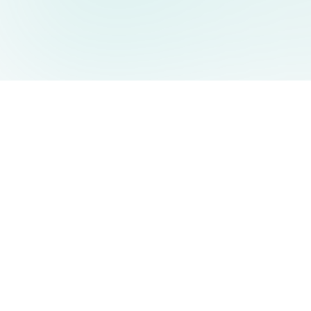
AIDesign
©
2026
AIDesign
.
Tutti i diritti riservati
Generatore di immagini AI gratuito e facile da usare per tutti