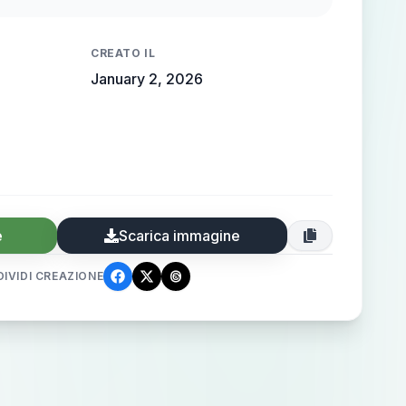
，角色立绘，概念艺术，动态姿势，凸显人物
缘光（Rim light）勾勒出身形，反射高光
CREATO IL
ghlight）极其锐利，超高细节，8K，OC渲染器渲
January 2, 2026
效果，次表面散射（SSS）皮肤，红色背景
e
Scarica immagine
IVIDI CREAZIONE