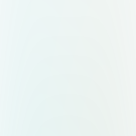
знак + слово "Меро". Два
варианта — горизонтальный (знак
слева, текст справа) и
вертикальный (знак сверху, текст
снизу). Форматы: вектор,
прозрачный фон,
масштабируемость.