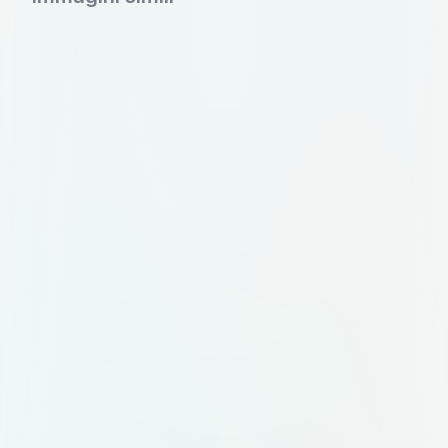
на бейдже организатора.
Цветовая палитра: глубокий
синий (#1E3A5F) как основной,
акцентный — мягкое золото
(#C9A96E). Допустим белый фон
или тёмная версия логотипа.
Идея знака: абстрактный символ,
объединяющий несколько
элементов в одно целое.
Например: несколько точек или
линий, сходящихся в одну форму.
Или стилизованная буква "М",
внутри которой просматривается
узел или связка. Без клише вроде
колокольчиков, воздушных шаров
и свадебных колец. Композиция: