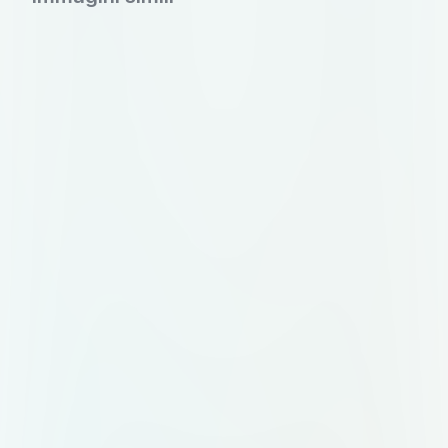
2px, скруглённые углы. 3.
Карточки и плашки: оформление
карточки подрядчика, плашки
статуса, кнопки. Чистые, с
мягкими тенями и скруглениями
12px. 4. Бейдж: «Топ-организатор
Меро» в сине-золотых тонах. 5.
Презентационный слайд: шаблон
с заголовком, подзаголовком и
местом для скриншота. Всё
должно выглядеть дорого,
технологично и внушать доверие.