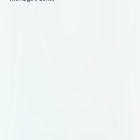
мобильном приложении и на
бейдже организатора. Цветовая
палитра: графитовый (#2D2D2D)
как основной, акцентный —
терракота (#C27A5A). Допустим
тёплый белый фон (#FAF8F5).
Идея знака: абстрактный символ,
объединяющий несколько
элементов в одно целое.
Например: несколько точек или
линий, сходящихся в одну форму.
Или стилизованная буква "М",
внутри которой просматривается
узел или связка. Без клише вроде
колокольчиков, воздушных шаров
и свадебных колец. Композиция: