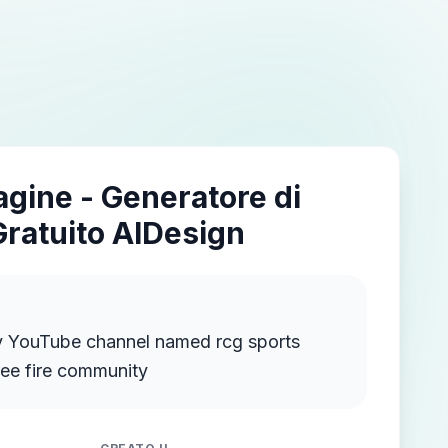
agine - Generatore di
Gratuito AIDesign
my YouTube channel named rcg sports
ree fire community