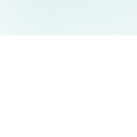
AIDesign
©
2026
AIDesign
.
Tutti i diritti riservati
Generatore di immagini AI gratuito e facile da usare per tutti