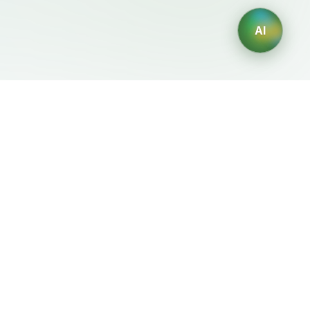
AI
Legale
Generatori IA
Termini di servizio
Generatore di loghi IA
Privacy
Generatore di avatar IA
Politica di rimborso
Generatore di Foto
Professionali con IA
Generatore di Interior
Design con IA
Generatore di Personaggi
con IA
Generatore di Grafiche per
Magliette con IA
Generatore di sfondi IA
Generatore di tatuaggi IA