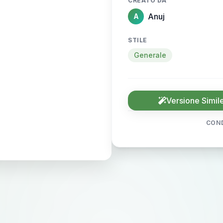
CREATO DA
Anuj
A
STILE
Generale
Versione Simil
COND