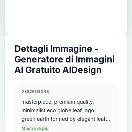
Dettagli Immagine -
Generatore di Immagini
AI Gratuito AIDesign
DESCRIZIONE
masterpiece, premium quality,
minimalist eco globe leaf logo,
green earth formed by elegant leaf
curves, flat vector design, clean
Mostra di più