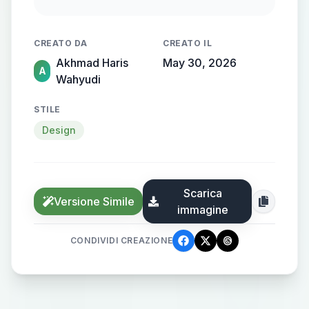
geometric balance, negative space,
corporate sustainability branding,
CREATO DA
CREATO IL
modern environmental identity,
Akhmad Haris
May 30, 2026
isolated white background, adobe
A
Wahyudi
stock vector style, Aspect Ratio: 1:1
STILE
Design
Scarica
Versione Simile
immagine
CONDIVIDI CREAZIONE