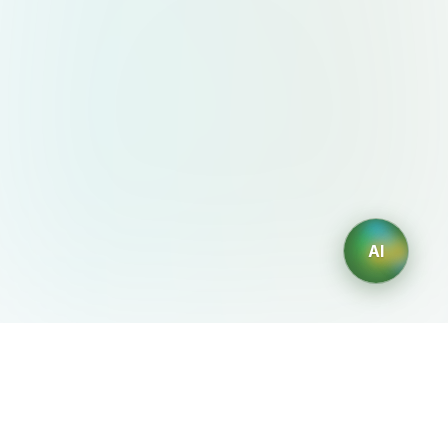
AI
AIDesign
©
2026
AIDesign
.
All Rights Reserved