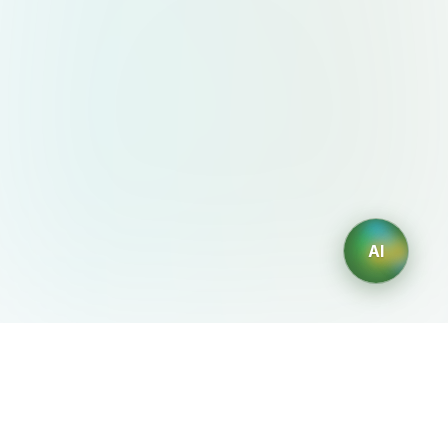
AI
AIDesign
©
2026
AIDesign
.
All Rights Reserved