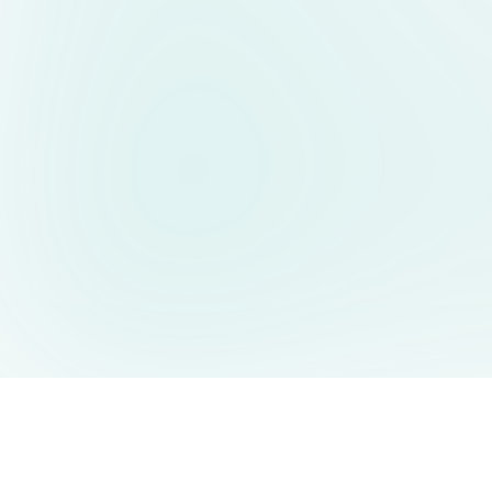
AIDesign
©
2026
AIDesign
.
All Rights Reserved