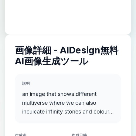
画像詳細 - AIDesign無料
AI画像生成ツール
説明
an image that shows different
multiverse where we can also
inculcate infinity stones and colour
shades of blue
作成者
作成日時