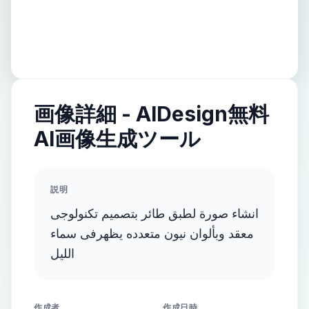
画像詳細 - AIDesign無料
AI画像生成ツール
説明
انشاء صورة لطبق طائر بتصميم تكنولوجى
معقد وبألوان نيون متعدده يظهرفى سماء
الليل
作成者
作成日時