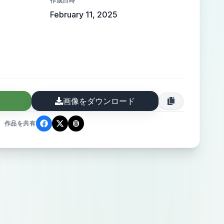
作成日時
February 11, 2025
画像をダウンロード
作品を共有