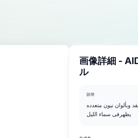
画像詳細 - A
ル
説明
 وبألوان نيون متعدده
يظهرفى سماء الليل