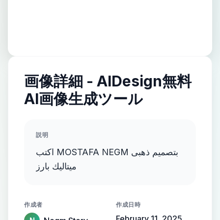
画像詳細 - AIDesign無料
AI画像生成ツール
説明
اكتب MOSTAFA NEGM بتصميم ذهبى
ميتاليك بارز
作成者
作成日時
February 11, 2025