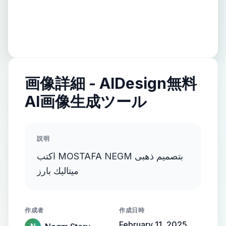
画像詳細 - AIDesign無料
AI画像生成ツール
説明
اكتب MOSTAFA NEGM بتصميم ذهبى
ميتاليك بارز
作成者
作成日時
February 11, 2025