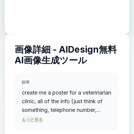
画像詳細 - AIDesign無料
AI画像生成ツール
説明
create me a poster for a veterinarian
clinic, all of the info (just think of
something, telephone number,
address, working times). The main
もっと見る
thing that should pop is the sale for