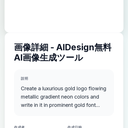
画像詳細 - AIDesign無料
AI画像生成ツール
説明
Create a luxurious gold logo flowing
metallic gradient neon colors and
write in it in prominent gold font
documentary events and facts
作成者
作成日時