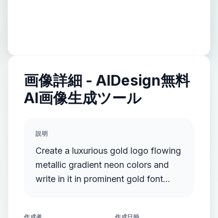
画像詳細 - AIDesign無料
AI画像生成ツール
説明
Create a luxurious gold logo flowing
metallic gradient neon colors and
write in it in prominent gold font
documentary events and facts
作成者
作成日時