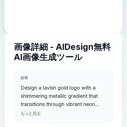
画像詳細 - AIDesign無料
AI画像生成ツール
説明
Design a lavish gold logo with a
shimmering metallic gradient that
transitions through vibrant neon
colors, prominently featuring elegant
もっと見る
gold lettering, set against a