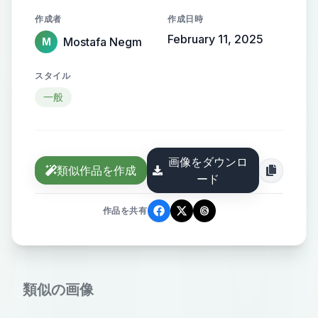
backdrop of a high-definition
作成者
作成日時
documentary events and facts
February 11, 2025
Mostafa Negm
M
スタイル
一般
画像をダウンロ
類似作品を作成
ード
作品を共有
類似の画像