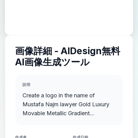
画像詳細 - AIDesign無料
AI画像生成ツール
説明
Create a logo in the name of
Mustafa Najm lawyer Gold Luxury
Movable Metallic Gradient
Streamlined Gold Protruding
作成者
作成日時