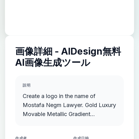
画像詳細 - AIDesign無料
AI画像生成ツール
説明
Create a logo in the name of
Mostafa Negm Lawyer. Gold Luxury
Movable Metallic Gradient
Streamlined Gold Protruding
作成者
作成日時