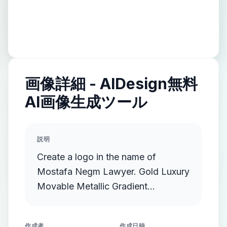
画像詳細 - AIDesign無料
AI画像生成ツール
説明
Create a logo in the name of
Mostafa Negm Lawyer. Gold Luxury
Movable Metallic Gradient
Streamlined Gold Protruding
作成者
作成日時