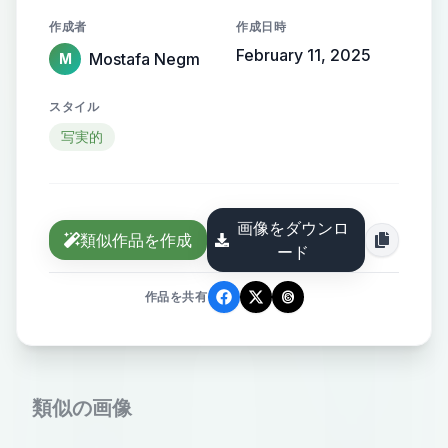
gradient, with the name elegantly
作成者
作成日時
protruding from the background,
February 11, 2025
Mostafa Negm
M
creating a sense of motion and
high-end elegance.
スタイル
写実的
画像をダウンロ
類似作品を作成
ード
作品を共有
類似の画像