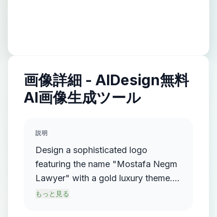
画像詳細 - AIDesign無料
AI画像生成ツール
説明
Design a sophisticated logo
featuring the name "Mostafa Negm
Lawyer" with a gold luxury theme.
The logo should incorporate a
もっと見る
flowing, streamlined metallic