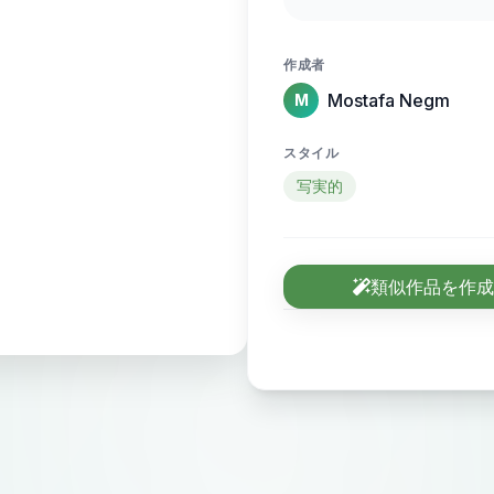
sense of motion and
作成者
Mostafa Negm
M
スタイル
写実的
類似作品を作成