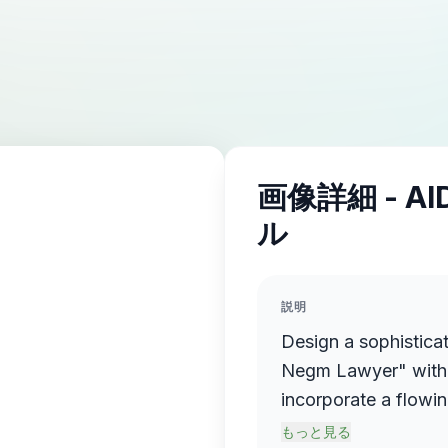
画像詳細 - A
ル
説明
Design a sophistica
Negm Lawyer" with 
incorporate a flowin
name elegantly prot
もっと見る