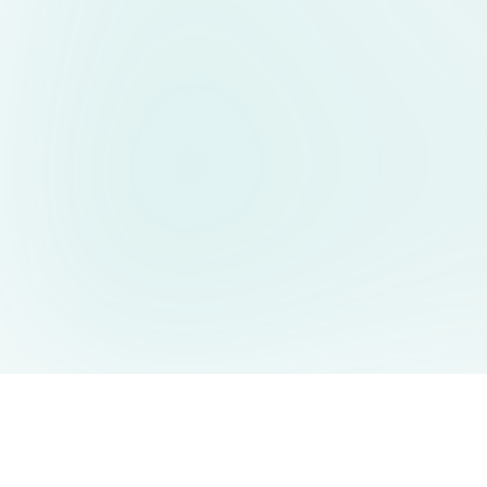
AIDesign
©
2026
AIDesign
.
All Rights Reserved