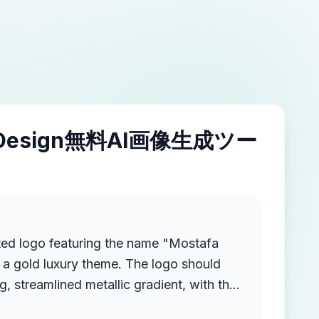
IDesign無料AI画像生成ツー
ted logo featuring the name "Mostafa
a gold luxury theme. The logo should
g, streamlined metallic gradient, with the
ruding from the background, creating a