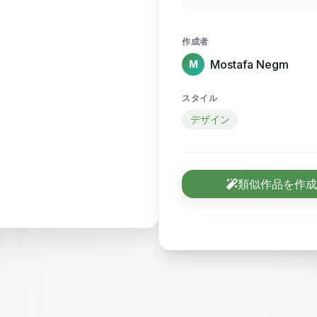
sense of motion and
作成者
Mostafa Negm
M
スタイル
デザイン
類似作品を作成