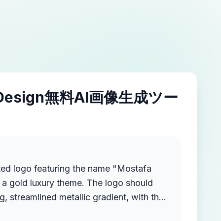
IDesign無料AI画像生成ツー
ted logo featuring the name "Mostafa
a gold luxury theme. The logo should
g, streamlined metallic gradient, with the
ruding from the background, creating a