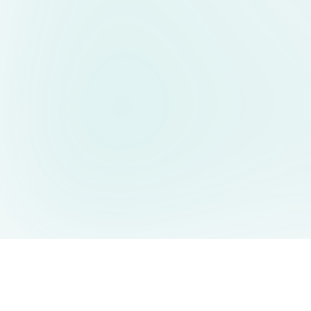
AIDesign
©
2026
AIDesign
.
All Rights Reserved