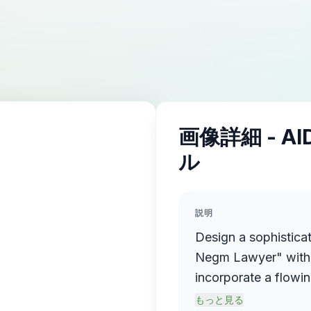
画像詳細 - A
ル
説明
Design a sophistica
Negm Lawyer" with 
incorporate a flowin
name elegantly prot
もっと見る