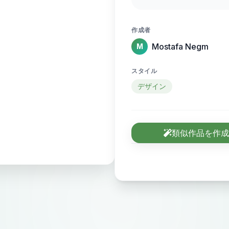
sense of motion and
作成者
Mostafa Negm
M
スタイル
デザイン
類似作品を作成