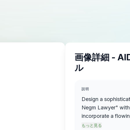
画像詳細 - A
ル
説明
Design a sophistica
Negm Lawyer" with 
incorporate a flowin
name elegantly prot
もっと見る