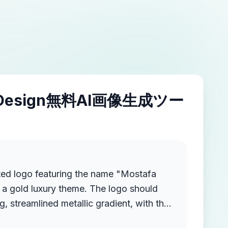
IDesign無料AI画像生成ツー
ted logo featuring the name "Mostafa
a gold luxury theme. The logo should
g, streamlined metallic gradient, with the
ruding from the background, creating a