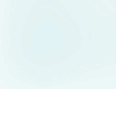
AIDesign
©
2026
AIDesign
.
All Rights Reserved