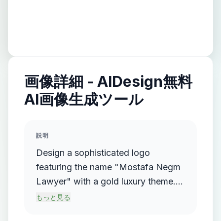
画像詳細 - AIDesign無料
AI画像生成ツール
説明
Design a sophisticated logo
featuring the name "Mostafa Negm
Lawyer" with a gold luxury theme.
The logo should incorporate a
もっと見る
flowing, streamlined metallic