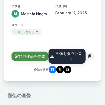
gradient, with the name elegantly
作成者
作成日時
protruding from the background,
February 11, 2025
Mostafa Negm
M
creating a sense of motion and
high-end elegance.
スタイル
3Dレンダリング
画像をダウンロ
類似作品を作成
ード
作品を共有
類似の画像